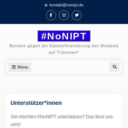
Skip
kontakt@nonipt.de
to
content
Facebook
Instagram
Twitter
#NoNIPT
Bündnis gegen die Kassenfinanzierung des Bluttests
auf Trisomien*
Menu
Searc
Unterstützer*innen
Sie möchten #NoNIPT unterstützen? Das freut uns
sehr!