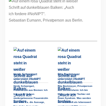
Sebastian Eumann, Privatperson aus Berlin.
Heide Schweigart
Rita Bockmeyer
unterstützt #NoNIPT
unterstützt #NoNIPT
Heide Schweigart,
Rita Bockmeyer, Privatperson
Frauenärztin aus Bremen: Ich
aus Germersheim: Ich bin
bin seit 20 Jahren
Mutter von einer Tochter mit
niedergelassene Frauenärztin
Down Syndrom. Was werden
und finde v.a. die Aussage,
wir in Zukunft als lebenswert