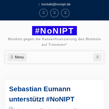
Skip
kontakt@nonipt.de
to
content
Facebook
Instagram
Twitter
#NoNIPT
Bündnis gegen die Kassenfinanzierung des Bluttests
auf Trisomien*
Menu
Search
Sebastian Eumann
unterstützt #NoNIPT