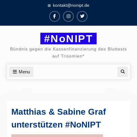
Skip
kontakt@nonipt.de
to
content
Facebook
Instagram
Twitter
#NoNIPT
Bündnis gegen die Kassenfinanzierung des Bluttests
auf Trisomien*
Menu
Searc
Matthias & Sabine Graf
unterstützen #NoNIPT