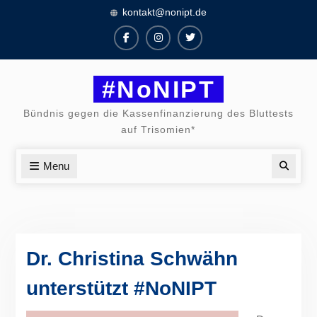
Skip
kontakt@nonipt.de
to
content
Facebook
Instagram
Twitter
#NoNIPT
Bündnis gegen die Kassenfinanzierung des Bluttests
auf Trisomien*
Menu
Searc
Dr. Christina Schwähn
unterstützt #NoNIPT