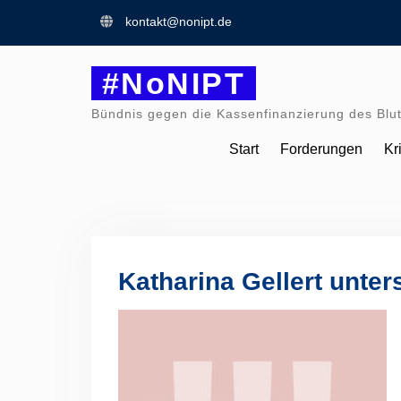
Skip
kontakt@nonipt.de
to
content
#NoNIPT
Bündnis gegen die Kassenfinanzierung des Blut
Start
Forderungen
Kr
Katharina Gellert unter