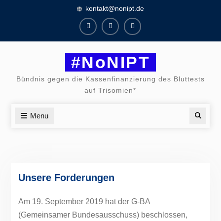
Skip
kontakt@nonipt.de
to
content
Facebook
Instagram
Twitter
#NoNIPT
Bündnis gegen die Kassenfinanzierung des Bluttests
auf Trisomien*
Menu
Searc
Unsere Forderungen
Am 19. September 2019 hat der G-BA
(Gemeinsamer Bundesausschuss) beschlossen,