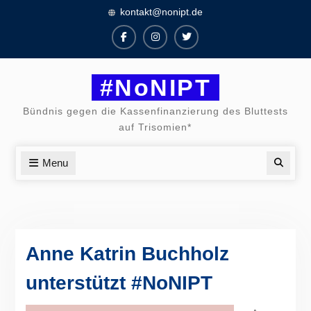
Skip
kontakt@nonipt.de
to
content
Facebook
Instagram
Twitter
#NoNIPT
Bündnis gegen die Kassenfinanzierung des Bluttests
auf Trisomien*
Menu
Searc
Anne Katrin Buchholz
unterstützt #NoNIPT