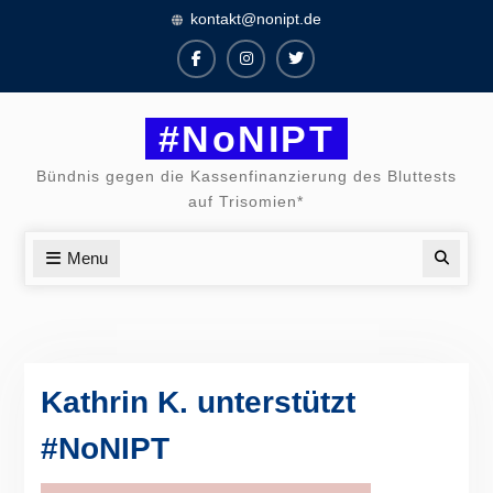
Skip
kontakt@nonipt.de
to
content
Facebook
Instagram
Twitter
#NoNIPT
Bündnis gegen die Kassenfinanzierung des Bluttests
auf Trisomien*
Menu
Searc
Kathrin K. unterstützt
#NoNIPT