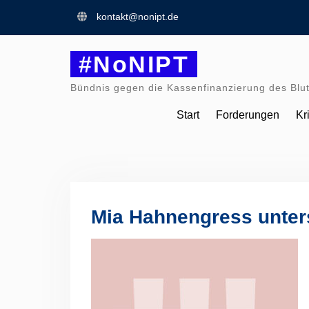
Skip
kontakt@nonipt.de
to
content
#NoNIPT
Bündnis gegen die Kassenfinanzierung des Blut
Start
Forderungen
Kr
Mia Hahnengress unter