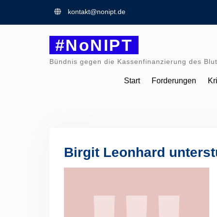
Skip
kontakt@nonipt.de
to
content
#NoNIPT
Bündnis gegen die Kassenfinanzierung des Blut
Start
Forderungen
Kr
Birgit Leonhard unters