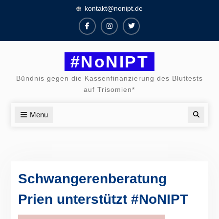
Skip
kontakt@nonipt.de
to
content
Facebook
Instagram
Twitter
#NoNIPT
Bündnis gegen die Kassenfinanzierung des Bluttests
auf Trisomien*
Menu
Searc
Schwangerenberatung
Prien unterstützt #NoNIPT