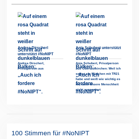
Andrea Dirscherl
Anja Schubert unterstützt
unterstützt #NoNIPT
#NoNIPT
Andrea Dirscherl,
Anja Schubert, Privatperson
Privatperson aus
aus Obertaufkirchen: Weil ich
selbst ein Mädchen mit TR21
habe und weiß wie wichtig es
ist, dass unsere Menschheit
nicht aussortiert
100 Stimmen für #NoNIPT