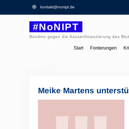
Skip
kontakt@nonipt.de
to
content
#NoNIPT
Bündnis gegen die Kassenfinanzierung des Blut
Start
Forderungen
Kr
Meike Martens unterstü