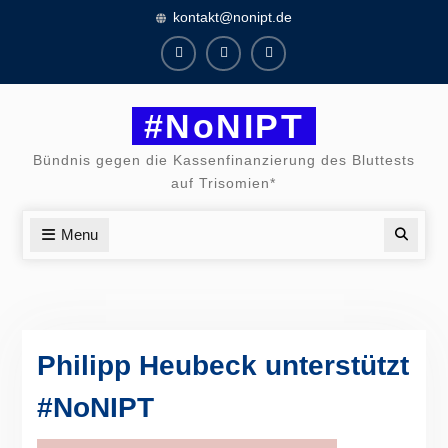
Skip
kontakt@nonipt.de
to
content
Facebook
Instagram
Twitter
#NoNIPT
Bündnis gegen die Kassenfinanzierung des Bluttests
auf Trisomien*
Menu
Searc
Philipp Heubeck unterstützt
#NoNIPT