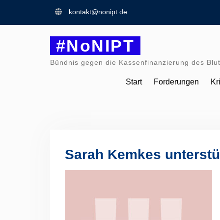
Skip
kontakt@nonipt.de
to
content
#NoNIPT
Bündnis gegen die Kassenfinanzierung des Blut
Start
Forderungen
Kr
Sarah Kemkes unterstü