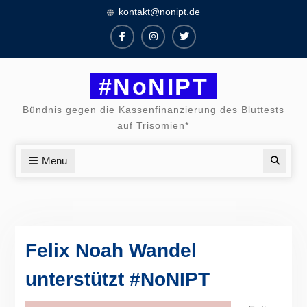
Skip
kontakt@nonipt.de
to
content
Facebook
Instagram
Twitter
#NoNIPT
Bündnis gegen die Kassenfinanzierung des Bluttests
auf Trisomien*
Menu
Searc
Felix Noah Wandel
unterstützt #NoNIPT