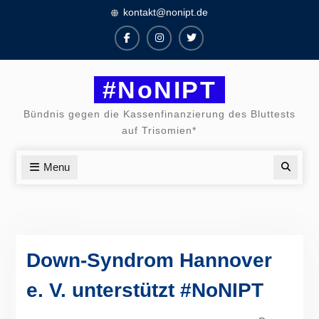
Skip
kontakt@nonipt.de
to
content
Facebook
Instagram
Twitter
#NoNIPT
Bündnis gegen die Kassenfinanzierung des Bluttests
auf Trisomien*
Menu
Searc
Down-Syndrom Hannover
e. V. unterstützt #NoNIPT