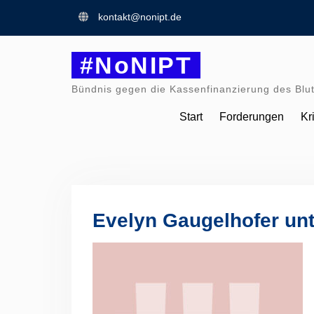
Skip
kontakt@nonipt.de
to
content
#NoNIPT
Bündnis gegen die Kassenfinanzierung des Blut
Start
Forderungen
Kr
Evelyn Gaugelhofer unt