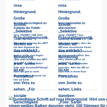
Soziale Gerechtigkeit ist
Intersektionalität ist
Aufgabe der Politik!
alternativlos!
Vera, #NoNIPT / BM 3X21:
Jonte, #NoNIPT / Gen-
„Jeder, der eine
ethisches Netzwerk e.V.: „Wir
Kassenfinanzierung des NIPT
reden viel darüber, dass die
mit dem Argument der
AfD eine rassistische Partei
sozialen Gerechtigkeit
ist, dass sie antifeministisch
fordert, sollte sich fragen:
ist und queerfeindlich. Das
‚Was unterscheidet den NIPT
alles stimmt und es ist
für mich von einer Brille?
wichtig, dass wir darüber
Oder eine Kunststoff-Füllung?
sprechen. Aber die AfD ist
Auch die gibt es nicht
auch eine in ihrem Kern
zuzahlungsfrei. Bewerte ich
extrem
hier am Ende