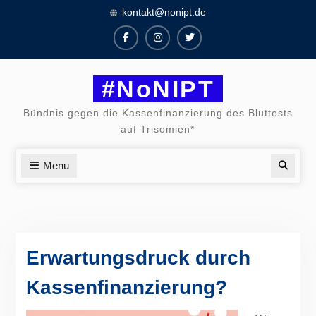
Skip
kontakt@nonipt.de
to
content
Facebook
Instagram
Twitter
#NoNIPT
Bündnis gegen die Kassenfinanzierung des Bluttests
auf Trisomien*
Menu
Searc
Erwartungsdruck durch
Kassenfinanzierung?