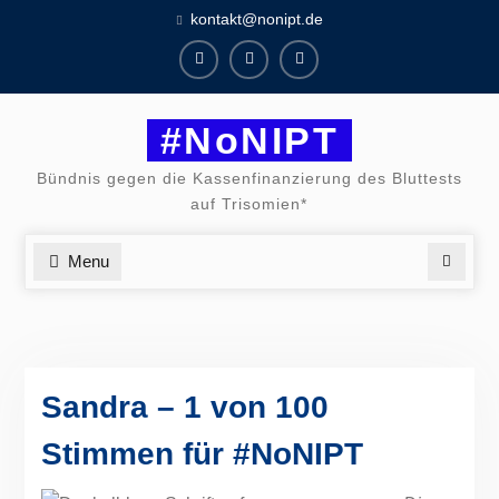
Skip
kontakt@nonipt.de
to
content
Facebook
Instagram
Twitter
#NoNIPT
Bündnis gegen die Kassenfinanzierung des Bluttests
auf Trisomien*
Menu
Search
Sandra – 1 von 100
Stimmen für #NoNIPT