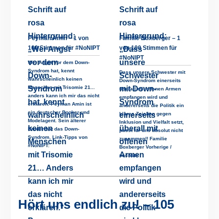
Peyman Amin – 1 von
Familie Boxberger – 1
100 Stimmen für #NoNIPT
von 100 Stimmen für
#NoNIPT
Wer Angst vor dem Down-
Syndrom hat, kennt
Dass unsere Schwester mit
wahrscheinlich keinen
Down-Syndrom einerseits
Menschen mit Trisomie 21...
überall mit offenen Armen
anders kann ich mir das nicht
empfangen wird und
erklären. Peyman Amin ist
andererseits die Politik ein
ein deutscher Booker und
klares Zeichen gegen
Modelagent. Sein älterer
Inklusion und Vielfalt setzt,
Bruder hat das Down-
passt für uns absolut nicht
Syndrom. Link-Tipps von
zusammen!! Familie
#NoNIPT:
Boxberger Vorherige /
nächste
Hört uns endlich zu! – 105