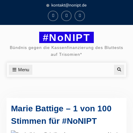
Skip
kontakt@nonipt.de
to
content
Facebook
Instagram
Twitter
#NoNIPT
Bündnis gegen die Kassenfinanzierung des Bluttests
auf Trisomien*
Menu
Searc
Marie Battige – 1 von 100
Stimmen für #NoNIPT