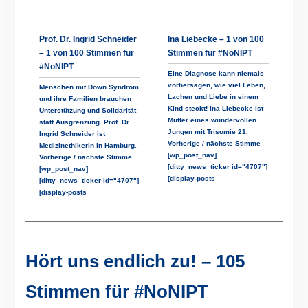
Prof. Dr. Ingrid Schneider
Ina Liebecke – 1 von 100
– 1 von 100 Stimmen für
Stimmen für #NoNIPT
#NoNIPT
Eine Diagnose kann niemals
vorhersagen, wie viel Leben,
Menschen mit Down Syndrom
Lachen und Liebe in einem
und ihre Familien brauchen
Kind steckt! Ina Liebecke ist
Unterstützung und Solidarität
Mutter eines wundervollen
statt Ausgrenzung. Prof. Dr.
Jungen mit Trisomie 21.
Ingrid Schneider ist
Vorherige / nächste Stimme
Medizinethikerin in Hamburg.
[wp_post_nav]
Vorherige / nächste Stimme
[ditty_news_ticker id="4707"]
[wp_post_nav]
[display-posts
[ditty_news_ticker id="4707"]
[display-posts
Hört uns endlich zu! – 105
Stimmen für #NoNIPT