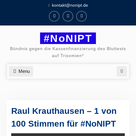
Skip
kontakt@nonipt.de
to
content
Facebook
Instagram
Twitter
#NoNIPT
Bündnis gegen die Kassenfinanzierung des Bluttests
auf Trisomien*
Menu
Search
Raul Krauthausen – 1 von
100 Stimmen für #NoNIPT