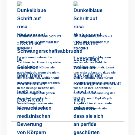
Dr. habil. Susanne Schultz
Dr. Angelika Linckh – 1
– 1 von 100 Stimmen für
von 100 Stimmen für
#NoNIPT
#NoNIPT
Es gibt eine historische
Konzerne und Lobbyisten
Tradition der Abwertung vieler
wollen an das Geld der
verschiedener Körper als
Solidargemeinschaft. Lasst
pathologisch, wenn sie nicht
uns nicht zulassen, dass sie
der männlichen, weißen und
sich an perfide geschürten
gesunden Norm entsprechen.
Ängsten bereichern. Weisen
In die heutige Debatte um
wir sie in ihre Schranken!
Pränataldiagnostik gehen
Keine Kassenzulassung des
diese tief verankerten
NIPT! Dr. med. Dipl.-Psych.
Vorstellungen weiter ein,
Angelika Linckh war viele
auch wenn sich die
Jahre als Frauenärztin