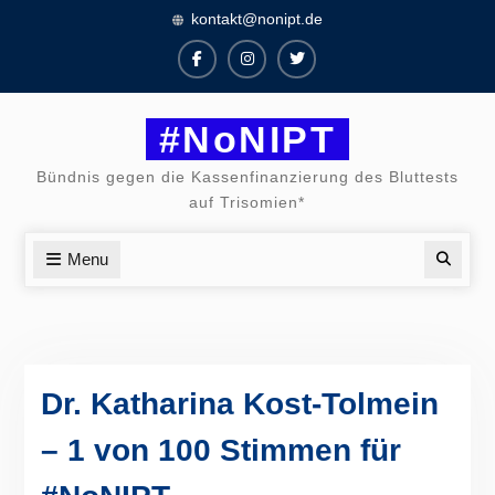
Skip
kontakt@nonipt.de
to
content
Facebook
Instagram
Twitter
#NoNIPT
Bündnis gegen die Kassenfinanzierung des Bluttests
auf Trisomien*
Menu
Searc
Dr. Katharina Kost-Tolmein
– 1 von 100 Stimmen für