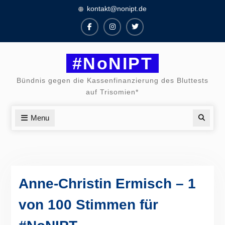
Skip
kontakt@nonipt.de
to
content
Facebook
Instagram
Twitter
#NoNIPT
Bündnis gegen die Kassenfinanzierung des Bluttests
auf Trisomien*
Menu
Searc
Anne-Christin Ermisch – 1
von 100 Stimmen für