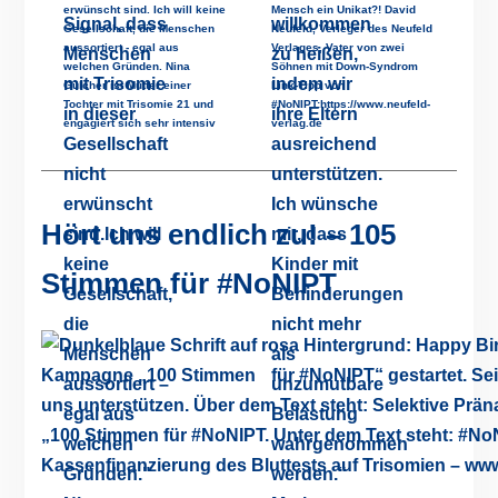
erwünscht sind. Ich will keine
Mensch ein Unikat?! David
Gesellschaft, die Menschen
Neufeld, Verleger des Neufeld
aussortiert - egal aus
Verlages, Vater von zwei
welchen Gründen. Nina
Söhnen mit Down-Syndrom
Gülcher ist Mutter einer
Link-Tipp von
Tochter mit Trisomie 21 und
#NoNIPT:https://www.neufeld-
engagiert sich sehr intensiv
verlag.de
Hört uns endlich zu! – 105
Stimmen für #NoNIPT