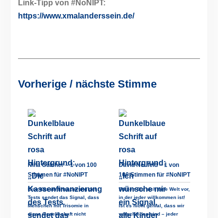
Link-Tipp von #NoNIPT:
https://www.xmalanderssein.de/
Vorherige / nächste Stimme
Nina Gülcher – 1 von 100
David Neufeld – 1 von
Stimmen für #NoNIPT
100 Stimmen für #NoNIPT
Eine Kassenfinanzierung des
Stellen Sie sich eine Welt vor,
Tests sendet das Signal, dass
in der jeder willkommen ist!
Menschen mit Trisomie in
Ist es nicht genial, dass wir
diese Gesellschaft nicht
verschieden sind – jeder