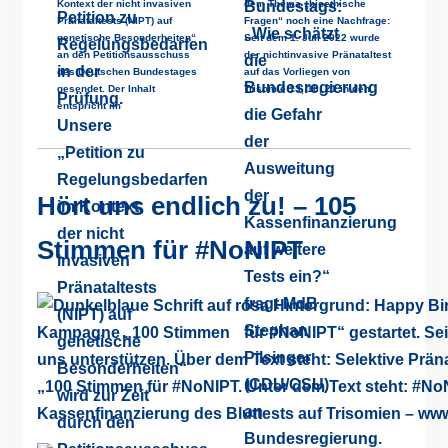
Kontext der nicht invasiven
dem Thema „bioethische
Pränataltests (NIPT) auf
Fragen“ noch eine Nachfrage:
genetische Besonderheiten“
Seit dem 1. Juli 2022 wurde
an den Petitionsausschuss
der nichtinvasive Pränataltest
des Deutschen Bundestages
auf das Vorliegen von
gesendet. Der Inhalt
Trisomie 13, 18, 21 in den
entspricht im
Hört uns endlich zu! – 105
Stimmen für #NoNIPT