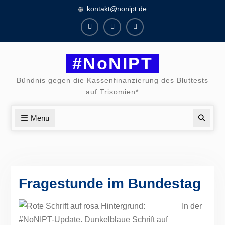
Skip
kontakt@nonipt.de
to
content
Facebook
Instagram
Twitter
#NoNIPT
Bündnis gegen die Kassenfinanzierung des Bluttests
auf Trisomien*
Menu
Searc
Fragestunde im Bundestag
In der