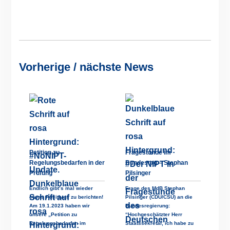
Vorherige / nächste News
Petition zu
Fragestunde im
Regelungsbedarfen in der
Bundestag – Stephan
Prüfung
Pilsinger
Endlich gibt’s mal wieder
Frage des MdB Stephan
etwas Positives zu berichten!
Pilsinger (CDU/CSU) an die
Am 19.1.2023 haben wir
Bundesregierung:
unsere „Petition zu
“Hochgeschätzter Herr
Regelungsbedarfen im
Staatssekretär, ich habe zu