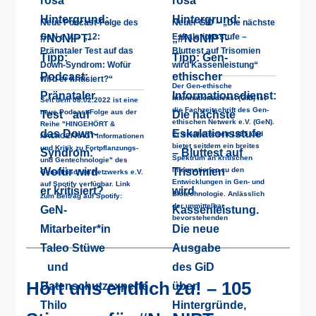
Neue Podcast-Folge des
Neuer GID – „Die nächste
GeN e.V. – „12:
Eskalationsstufe –
Pränataler Test auf das
Bluttest auf Trisomien
Down-Syndrom: Wofür
wird Kassenleistung“
wird er kritisiert?“
Der Gen-ethische
Informationsdienst (GID) ist
Seit dem 08.02.2022 ist eine
die Fachzeitschrift des Gen-
neue Podcast-Folge aus der
ethischen Netwerk e.V. (GeN).
Reihe "HINGEHÖRT &
Er erscheint seit 1985 und
NACHGEFRAGT Informationen
bietet seitdem ein breites
und Kritik zu Fortpflanzungs-
Spektrum an kritischen
und Gentechnologie" des
Informationen zu den
Gen-ethischen Netzwerks e.V.
Entwicklungen in Gen- und
auf Spotify verfügbar. Link
Biotechnologie. Anlässlich
zum Beitrag auf Spotify:
der unmittelbar
bevorstehenden
Hört uns endlich zu! – 105