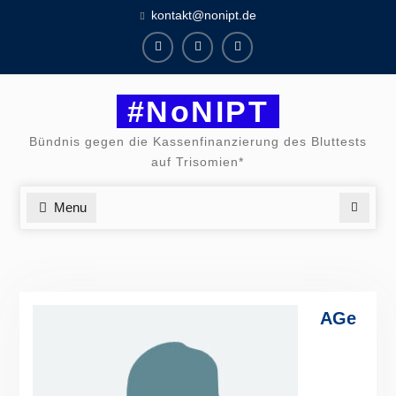
Skip
kontakt@nonipt.de
to
content
Facebook
Instagram
Twitter
#NoNIPT
Bündnis gegen die Kassenfinanzierung des Bluttests
auf Trisomien*
Menu
Search
AGe