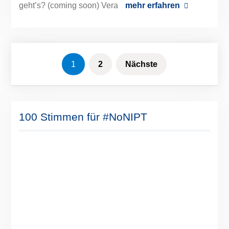
geht’s? (coming soon) Vera
mehr erfahren
Seitennummerierung
1
2
Nächste
der
Beiträge
100 Stimmen für #NoNIPT