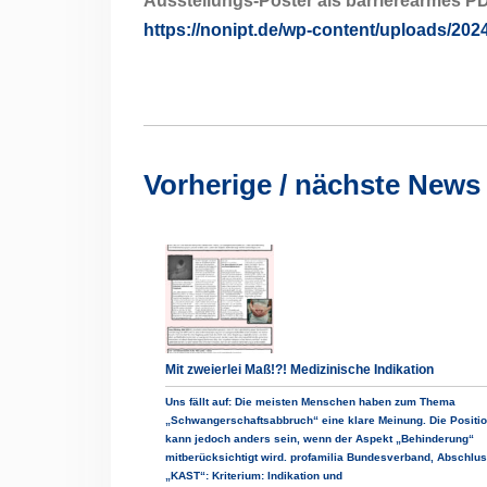
Ausstellungs-Poster als barrierearmes P
https://nonipt.de/wp-content/uploads/202
Vorherige / nächste News
Mit zweierlei Maß!?! Medizinische Indikation
Uns fällt auf: Die meisten Menschen haben zum Thema
„Schwangerschaftsabbruch“ eine klare Meinung. Die Positi
kann jedoch anders sein, wenn der Aspekt „Behinderung“
mitberücksichtigt wird. profamilia Bundesverband, Abschlus
„KAST“: Kriterium: Indikation und