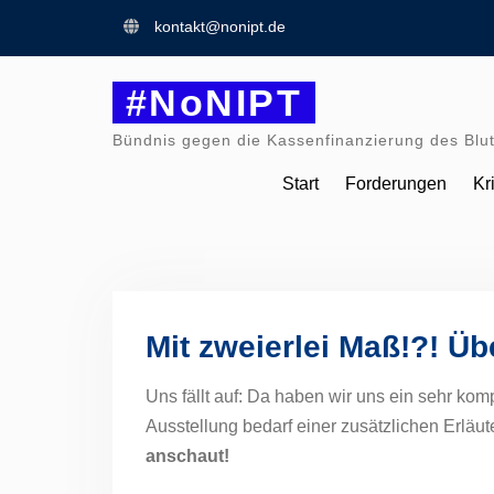
Skip
kontakt@nonipt.de
to
content
#NoNIPT
Bündnis gegen die Kassenfinanzierung des Blut
Start
Forderungen
Kr
Mit zweierlei Maß!?! Üb
Uns fällt auf: Da haben wir uns ein sehr 
Ausstellung bedarf einer zusätzlichen Erläu
anschaut!