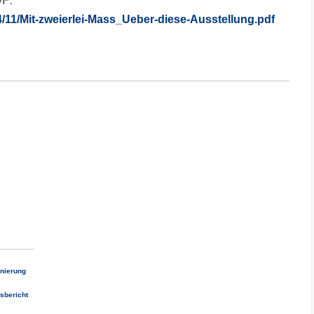
DF:
4/11/Mit-zweierlei-Mass_Ueber-diese-Ausstellung.pdf
onierung
sbericht