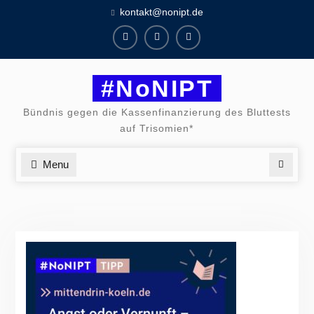
Skip
kontakt@nonipt.de
to
content
Facebook
Instagram
Twitter
#NoNIPT
Bündnis gegen die Kassenfinanzierung des Bluttests
auf Trisomien*
Menu
Search