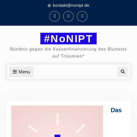
Skip
kontakt@nonipt.de
to
content
Facebook
Instagram
Twitter
#NoNIPT
Bündnis gegen die Kassenfinanzierung des Bluttests
auf Trisomien*
Menu
Searc
Das