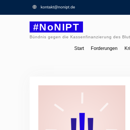
Skip
kontakt@nonipt.de
to
content
#NoNIPT
Bündnis gegen die Kassenfinanzierung des Blut
Start
Forderungen
Kr