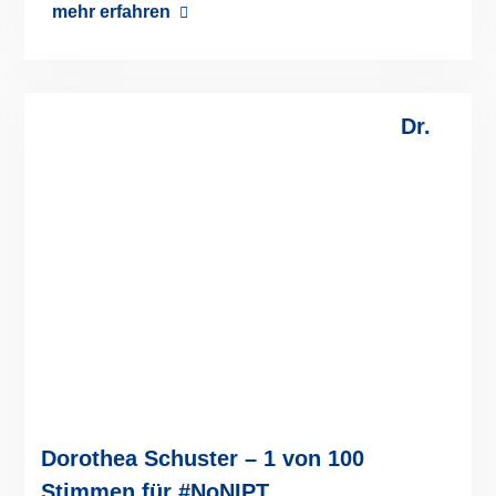
persönlich angegriffen. Denn es bedeutet, die
Gesellschaft findet es SO schlimm, dass es
Menschen mit Down-Syndrom gibt, dass sie sie
wegtesten will. Arthur Hackenthal lebt in Berlin.
mehr erfahren
Dr.