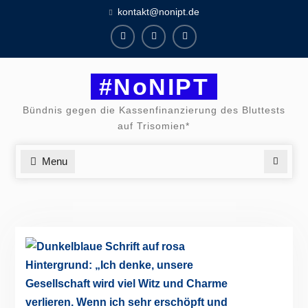
Skip
kontakt@nonipt.de
to
content
Facebook
Instagram
Twitter
#NoNIPT
Bündnis gegen die Kassenfinanzierung des Bluttests
auf Trisomien*
Menu
Search