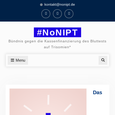
Skip
kontakt@nonipt.de
to
content
Facebook
Instagram
Twitter
#NoNIPT
Bündnis gegen die Kassenfinanzierung des Bluttests
auf Trisomien*
Menu
Searc
Das