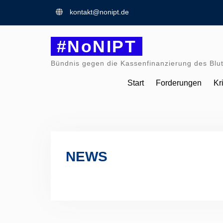
Skip
kontakt@nonipt.de
to
content
#NoNIPT
Bündnis gegen die Kassenfinanzierung des Blut
Start
Forderungen
Kr
NEWS