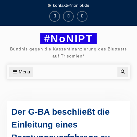
Skip
kontakt@nonipt.de
to
content
Facebook
Instagram
Twitter
#NoNIPT
Bündnis gegen die Kassenfinanzierung des Bluttests
auf Trisomien*
Menu
Searc
Der G-BA beschließt die
Einleitung eines