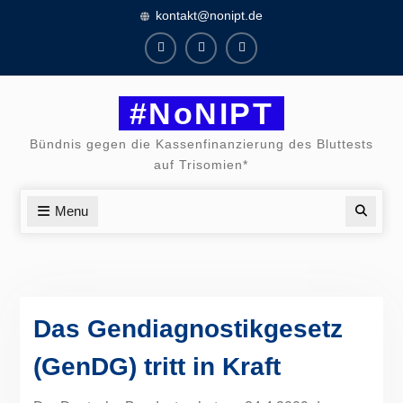
Skip
kontakt@nonipt.de
to
content
Facebook
Instagram
Twitter
#NoNIPT
Bündnis gegen die Kassenfinanzierung des Bluttests
auf Trisomien*
Menu
Searc
Das Gendiagnostikgesetz
(GenDG) tritt in Kraft