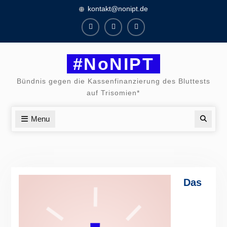
Skip
kontakt@nonipt.de
to
content
Facebook
Instagram
Twitter
#NoNIPT
Bündnis gegen die Kassenfinanzierung des Bluttests
auf Trisomien*
Menu
Searc
Das