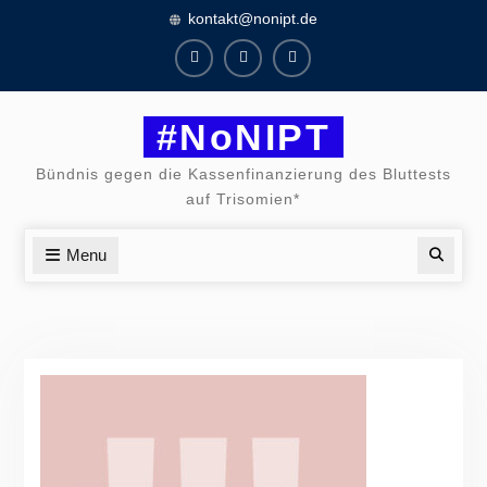
Skip
kontakt@nonipt.de
to
content
Facebook
Instagram
Twitter
#NoNIPT
Bündnis gegen die Kassenfinanzierung des Bluttests
auf Trisomien*
Menu
Searc