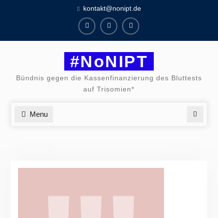
Skip
kontakt@nonipt.de
to
content
Facebook
Instagram
Twitter
#NoNIPT
Bündnis gegen die Kassenfinanzierung des Bluttests
auf Trisomien*
Menu
Search