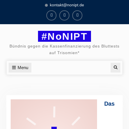
Skip
kontakt@nonipt.de
to
content
Facebook
Instagram
Twitter
#NoNIPT
Bündnis gegen die Kassenfinanzierung des Bluttests
auf Trisomien*
Menu
Searc
Das