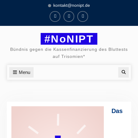
Skip
kontakt@nonipt.de
to
content
Facebook
Instagram
Twitter
#NoNIPT
Bündnis gegen die Kassenfinanzierung des Bluttests
auf Trisomien*
Menu
Searc
Das