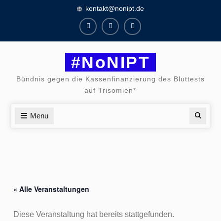
Skip
kontakt@nonipt.de
to
content
Facebook
Instagram
Twitter
#NoNIPT
Bündnis gegen die Kassenfinanzierung des Bluttests
auf Trisomien*
Menu
Searc
« Alle Veranstaltungen
Diese Veranstaltung hat bereits stattgefunden.