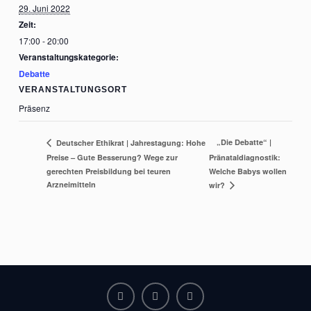
29. Juni 2022
Zeit:
17:00 - 20:00
Veranstaltungskategorie:
Debatte
VERANSTALTUNGSORT
Präsenz
„Die Debatte“ |
Deutscher Ethikrat | Jahrestagung: Hohe
Preise – Gute Besserung? Wege zur
Pränataldiagnostik:
gerechten Preisbildung bei teuren
Welche Babys wollen
Arzneimitteln
wir?