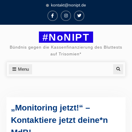
Skip
kontakt@nonipt.de
to
content
Facebook
Instagram
Twitter
#NoNIPT
Bündnis gegen die Kassenfinanzierung des Bluttests
auf Trisomien*
Menu
Searc
„Monitoring jetzt!“ –
Kontaktiere jetzt deine*n